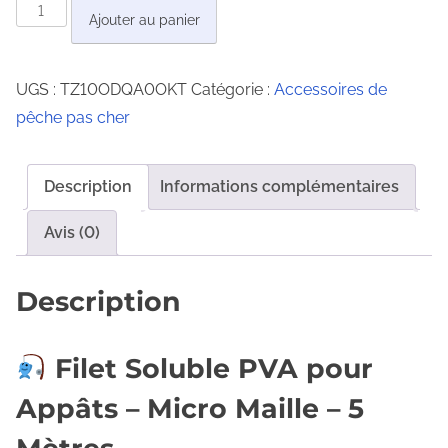
q
Ajouter au panier
i
u
x
a
UGS :
TZ10ODQA0OKT
Catégorie :
Accessoires de
n
:
pêche pas cher
t
3
i
,
t
Description
Informations complémentaires
0
é
6
d
Avis (0)
e
€
S
Description
à
a
9
c
,
Filet Soluble PVA pour
h
3
e
Appâts – Micro Maille – 5
4
t