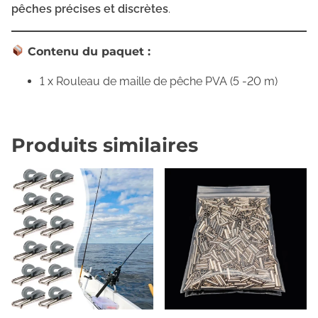
,
pêches précises et discrètes
.
s
a
Contenu du paquet :
c
1 x Rouleau de maille de pêche PVA (5 -20 m)
s
d
'
Produits similaires
e
m
b
a
l
l
a
g
e