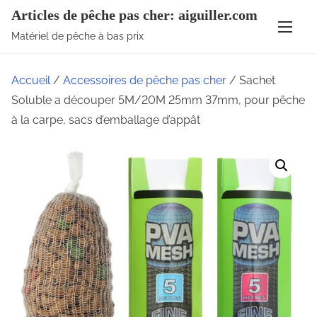
A
Articles de pêche pas cher: aiguiller.com
l
Matériel de pêche à bas prix
l
e
Accueil
/
Accessoires de pêche pas cher
/ Sachet
r
Soluble a découper 5M/20M 25mm 37mm, pour pêche
a
à la carpe, sacs d’emballage d’appât
u
c
o
n
t
e
n
u