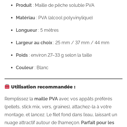
o
Produit
: Maille de pêche soluble PVA
u
Matériau
: PVA (alcool polyvinylique)
r
p
Longueur
: 5 mètres
ê
c
Largeur au choix
: 25 mm / 37 mm / 44 mm
h
Poids
: environ 27–33 g selon la taille
e
à
Couleur
: Blanc
l
a
Utilisation recommandée :
c
a
Remplissez la
maille PVA
avec vos appâts préférés
r
(pellets, stick mix, vers, graines), attachez-la à votre
p
montage, et lancez. Le filet fond dans l’eau, laissant un
e
nuage attractif autour de l’hameçon.
Parfait pour les