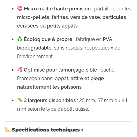
5
Micro maille haute précision
: parfaite pour les
M
micro-pellets
,
farines
,
vers de vase
,
particules
/
écrasées
ou
petits appâts
.
2
0
Écologique & propre
: fabriqué en
PVA
M
biodégradable
, sans résidus, respectueux de
2
l’environnement.
5
Optimisé pour l’amorçage ciblé
: cache
m
l’hameçon dans l’appât,
attire et piège
m
naturellement les poissons
.
3
7
3 largeurs disponibles
: 25 mm, 37 mm ou 44
m
mm selon le type d’appât utilisé.
m
,
Spécifications techniques :
p