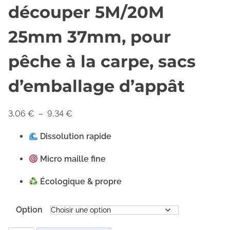
découper 5M/20M
25mm 37mm, pour
pêche à la carpe, sacs
d’emballage d’appât
P
3,06
€
–
9,34
€
l
Dissolution rapide
a
g
Micro maille fine
e
Écologique & propre
d
e
Option
p
r