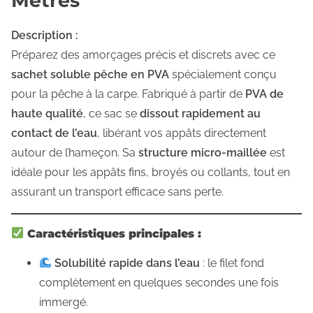
Mètres
S
€
o
Description :
l
Préparez des amorçages précis et discrets avec ce
u
sachet soluble pêche en PVA
spécialement conçu
b
pour la pêche à la carpe. Fabriqué à partir de
PVA de
l
haute qualité
, ce sac se
dissout rapidement au
e
contact de l’eau
, libérant vos appâts directement
a
autour de l’hameçon. Sa
structure micro-maillée
est
d
idéale pour les appâts fins, broyés ou collants, tout en
é
assurant un transport efficace sans perte.
c
o
Caractéristiques principales :
u
p
Solubilité rapide dans l’eau
: le filet fond
e
complètement en quelques secondes une fois
r
immergé.