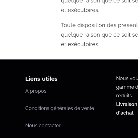
quelque raison que ce soit s
et exécutoires.
Toute disposition des présent
quelque raison que ce soit s
et exécutoires.
Liens utiles
Nous vou
gamme d'a
A propos
réduits.
Livraison
Conditions générales de vente
d'achat
.
Nous contacter