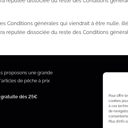
era réputée dissociée du reste des Conditions génér
es Conditions générales qui viendrait à être nulle, il
era réputée dissociée du reste des Conditions génér
s proposons une grande
rticles de pêche à prix
Pour offrir 
 gratuite dès 25€
cookies pour
à ces techn
de navigatio
consentement
Plus d'info s