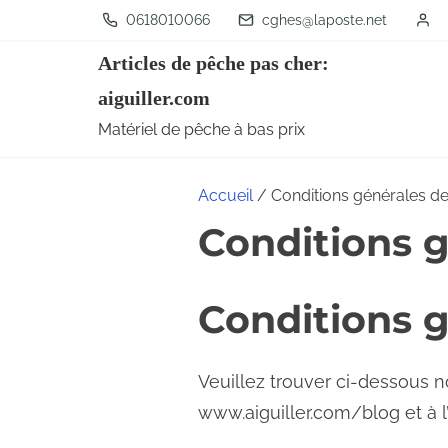
A
0618010066
cghes@laposte.net
l
Articles de pêche pas cher:
l
aiguiller.com
e
Matériel de pêche à bas prix
r
a
Accueil
/ Conditions générales de
u
Conditions g
c
o
n
Conditions 
t
e
Veuillez trouver ci-dessous no
n
www.aiguiller.com/blog et à l’
u