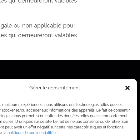
ales qui demeureront valables
légale ou non applicable pour
ales qui demeureront valables
Gérer le consentement
les meilleures expériences, nous utilisons des technologies telles que les
 stocker et/ou accéder aux informations des appareils. Le fait de consentir
ologies nous permettra de traiter des données telles que le comportement
n ou les ID uniques sur ce site. Le fait de ne pas consentir ou de retirer son
 peut avoir un effet négatif sur certaines caractéristiques et fonctions.
ur la
politique de confidentialité ici
.