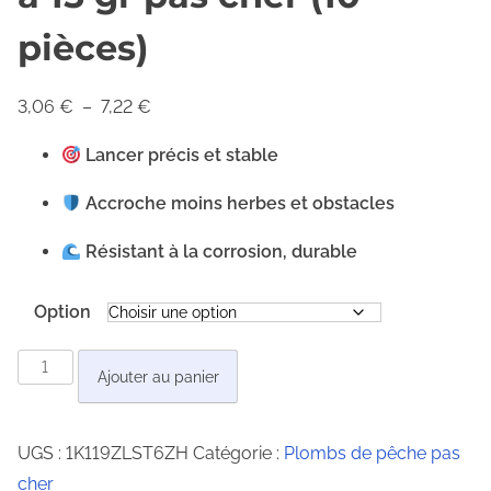
pièces)
P
3,06
€
–
7,22
€
l
Lancer précis et stable
a
g
Accroche moins herbes et obstacles
e
Résistant à la corrosion, durable
d
e
Option
p
r
q
Ajouter au panier
i
u
x
a
UGS :
1K119ZLST6ZH
Catégorie :
Plombs de pêche pas
n
:
cher
t