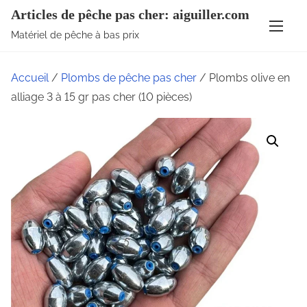
A
Articles de pêche pas cher: aiguiller.com
l
Matériel de pêche à bas prix
l
e
Accueil
/
Plombs de pêche pas cher
/ Plombs olive en
r
alliage 3 à 15 gr pas cher (10 pièces)
a
u
c
o
n
t
e
n
u