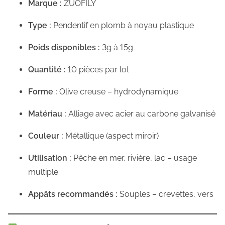
Marque :
ZUOFILY
a
Type :
Pendentif en plomb à noyau plastique
s
c
Poids disponibles :
3g à 15g
h
e
Quantité :
10 pièces par lot
r
Forme :
Olive creuse – hydrodynamique
(
1
Matériau :
Alliage avec acier au carbone galvanisé
0
Couleur :
Métallique (aspect miroir)
p
i
Utilisation :
Pêche en mer, rivière, lac – usage
è
multiple
c
Appâts recommandés :
Souples – crevettes, vers
e
s
)