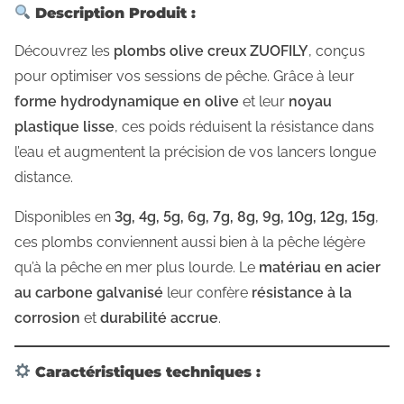
Description Produit :
e
n
Découvrez les
plombs olive creux ZUOFILY
, conçus
a
pour optimiser vos sessions de pêche. Grâce à leur
l
forme hydrodynamique en olive
et leur
noyau
l
plastique lisse
, ces poids réduisent la résistance dans
i
l’eau et augmentent la précision de vos lancers longue
a
distance.
g
Disponibles en
3g, 4g, 5g, 6g, 7g, 8g, 9g, 10g, 12g, 15g
,
e
ces plombs conviennent aussi bien à la pêche légère
3
qu’à la pêche en mer plus lourde. Le
matériau en acier
à
au carbone galvanisé
leur confère
résistance à la
1
corrosion
et
durabilité accrue
.
5
g
Caractéristiques techniques :
r
p