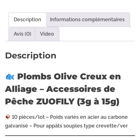
3
i
,
t
Description
Informations complémentaires
0
é
6
d
Avis (0)
Video
e
€
P
Description
à
l
7
o
,
Plombs Olive Creux en
m
2
b
Alliage – Accessoires de
2
s
Pêche ZUOFILY (3g à 15g)
o
€
l
10 pièces/lot – Poids variés en acier au carbone
i
galvanisé – Pour appâts souples type crevette/ver
v
e