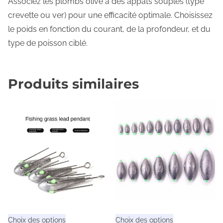
Associez les plombs olive à des appâts souples (type
crevette ou ver) pour une efficacité optimale. Choisissez
le poids en fonction du courant, de la profondeur, et du
type de poisson ciblé.
Produits similaires
C
C
Choix des options
Choix des options