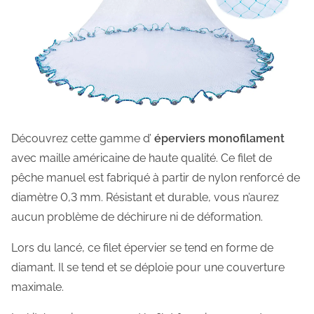
n
o
f
i
l
a
m
Découvrez cette gamme d’
éperviers monofilament
e
avec maille américaine de haute qualité. Ce filet de
n
pêche manuel est fabriqué à partir de nylon renforcé de
t
diamètre 0,3 mm. Résistant et durable, vous n’aurez
m
aucun problème de déchirure ni de déformation.
a
Lors du lancé, ce filet épervier se tend en forme de
i
diamant. Il se tend et se déploie pour une couverture
l
maximale.
l
e