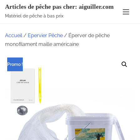
A
Articles de pêche pas cher: aiguiller.com
l
Matériel de pêche à bas prix
l
e
Accueil
/
Epervier Pêche
/ Éperver de pêche
r
monofilament maille américaine
a
u
Promo !
c
o
n
t
e
n
u