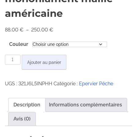
américaine
P
88,00
€
–
250,00
€
l
Couleur
a
g
q
Ajouter au panier
e
u
d
a
e
UGS :
321J6L5INPHH
Catégorie :
Epervier Pêche
n
p
t
r
i
Description
Informations complémentaires
i
t
x
é
Avis (0)
d
:
e