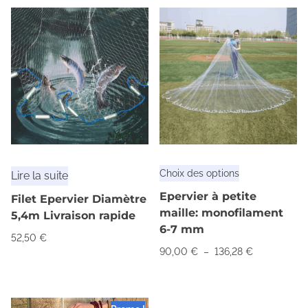
C
Choix des options
Lire la suite
e
Epervier à petite
Filet Epervier Diamètre
p
maille: monofilament
5,4m Livraison rapide
r
6-7 mm
52,50
€
o
P
90,00
€
–
136,28
€
d
l
u
a
i
g