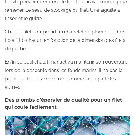
Le kit épervier comprend le filet fourni avec corde pour
a
ramener. Le seau de stockage du filet, Une aiguille a
m
tisser, et le guide.
é
Chaque filet comprend un chapelet de plomb de 0,75
r
Lb à 1 Lb chacun en fonction de la dimension des filets
i
de pêche.
c
a
Enfin ce petit chalut manuel va maintenir son ouverture
i
lors de la descente dans les fonds marins. Il n’a pas la
n
particularité de se refermer comme la plupart des
e
autres.
Des plombs d’épervier de qualité pour un filet
qui coule facilement