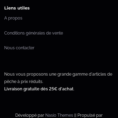
t
e
a
6
Liens utiles
p
i
p
,
r
A propos
o
2
l
i
8
n
u
x
Conditions générales de vente
s
s
€
.
i
:
Nous contacter
L
3
e
4
e
u
,
s
r
5
o
s
0
Nous vous proposons une grande gamme d'articles de
p
v
pêche à prix réduits.
t
a
€
Livraison gratuite dès 25€ d'achat
.
i
à
r
6
o
i
9
n
a
,
s
t
Développé par
Nasio Themes
||
Propulsé par
0